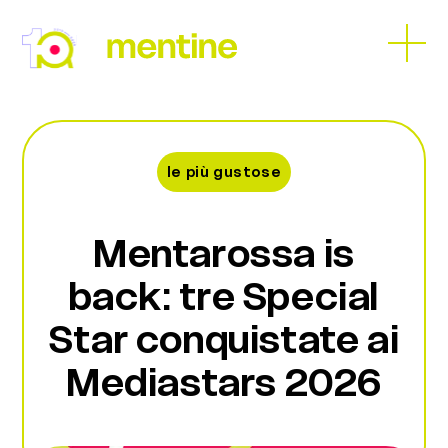
Skip
to
Open
Close
content
mobil
mobil
menu
menu
le più gustose
Mentarossa is
back: tre Special
Star conquistate ai
Mediastars 2026