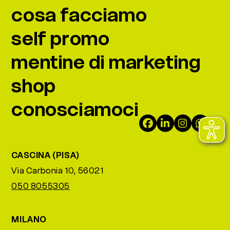
cosa facciamo
self promo
mentine di marketing
shop
conosciamoci
Facebook
LinkedIn
Instagra
What
CASCINA (PISA)
Via Carbonia 10, 56021
050 8055305
MILANO