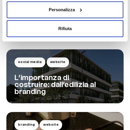
website
Personalizza
Un redesign di bellezza
per forma e sostanza
Rifiuta
social media
website
L’importanza di
costruire: dall’edilizia al
branding
branding
website