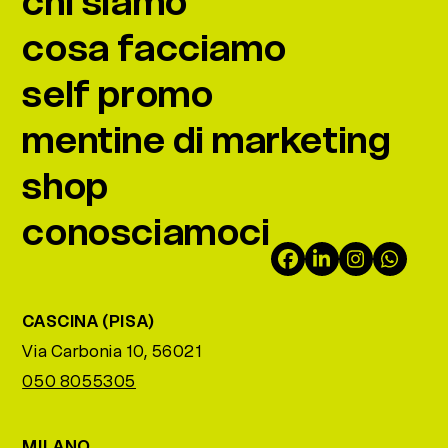
chi siamo
cosa facciamo
self promo
mentine di marketing
shop
conosciamoci
Facebook
LinkedIn
Instagra
What
CASCINA (PISA)
Via Carbonia 10, 56021
050 8055305
MILANO