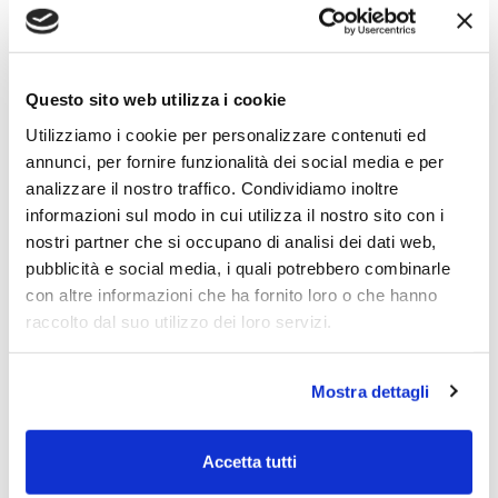
digital marketing
website
Questo sito web utilizza i cookie
Utilizziamo i cookie per personalizzare contenuti ed
E-commerce di piante: un
annunci, per fornire funzionalità dei social media e per
ecosistema di valori
analizzare il nostro traffico. Condividiamo inoltre
informazioni sul modo in cui utilizza il nostro sito con i
nostri partner che si occupano di analisi dei dati web,
pubblicità e social media, i quali potrebbero combinarle
con altre informazioni che ha fornito loro o che hanno
website
raccolto dal suo utilizzo dei loro servizi.
Il sito istituzionale con
una storia da raccontare
Mostra dettagli
Accetta tutti