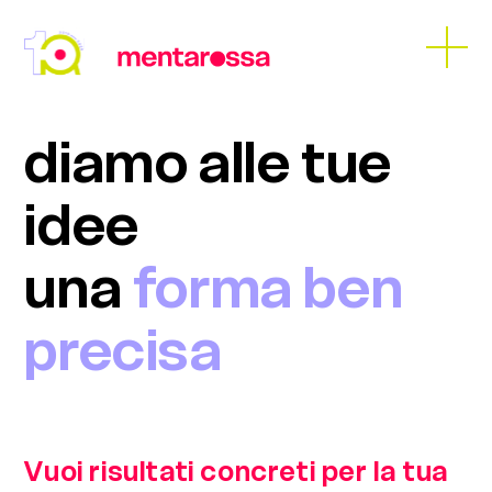
Skip
to
Open
Close
content
mobil
mobil
menu
menu
diamo alle tue
idee
una
forma ben
precisa
Vuoi risultati concreti per la tua