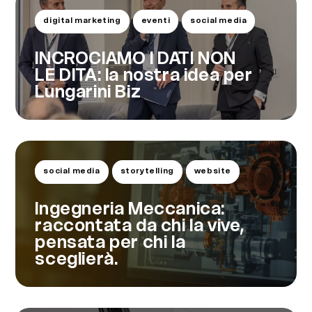
digital marketing
eventi
social media
INCROCIAMO I DATI NON
LE DITA: la nostra idea per
Lungarini Biz
social media
storytelling
website
Ingegneria Meccanica:
raccontata da chi la vive,
pensata per chi la
sceglierà.