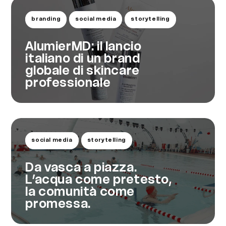
branding
social media
storytelling
AlumierMD: il lancio
italiano di un brand
globale di skincare
professionale
social media
storytelling
Da vasca a piazza.
L’acqua come pretesto,
la comunità come
promessa.