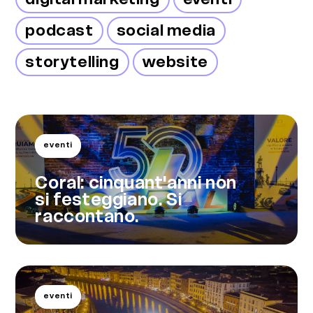
podcast
social media
storytelling
website
eventi
Coral: cinquant'anni non
si festeggiano. Si
raccontano.
eventi