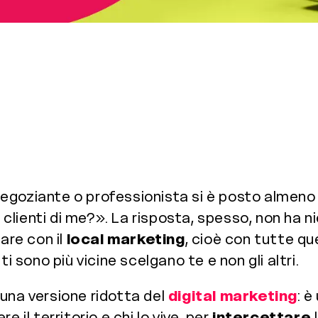
goziante o professionista si è posto almeno u
ù clienti di me?». La risposta, spesso, non ha n
are con il
local marketing
, cioè con tutte qu
i sono più vicine scelgano te e non gli altri.
una versione ridotta del
digital marketing
: è
 il territorio e chi lo vive, per
intercettare